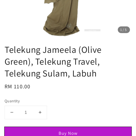
1
/5
Telekung Jameela (Olive
Green), Telekung Travel,
Telekung Sulam, Labuh
Regular
RM 110.00
price
Quantity
Buy Now