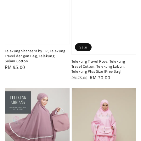
Sale
Telekung Shaheera by LR, Telekung
Travel dengan Beg, Telekung
Sulam Cotton
Telekung Travel Rose, Telekung
Regular
RM 95.00
Travel Cotton, Telekung Labuh,
Telekung Plus Size [Free Bag]
price
Regular
Sale
RM 70.00
RM 75.00
price
price