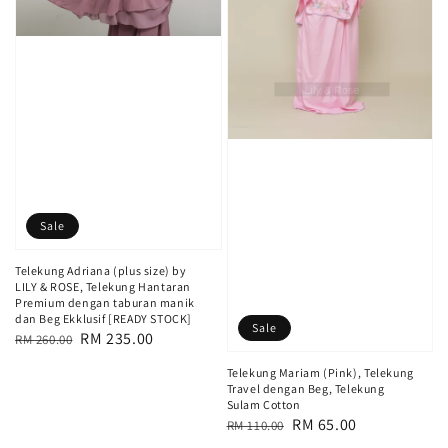
Sale
Telekung Adriana (plus size) by
LILY & ROSE, Telekung Hantaran
Premium dengan taburan manik
dan Beg Ekklusif [READY STOCK]
Sale
Regular
Sale
RM 235.00
RM 260.00
price
price
Telekung Mariam (Pink), Telekung
Travel dengan Beg, Telekung
Sulam Cotton
Regular
Sale
RM 65.00
RM 110.00