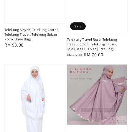
Sale
Telekung Aisyah, Telekung Cotton,
Telekung Travel, Telekung Sulam
Ropol [Free Bag]
Telekung Travel Rose, Telekung
Regular
RM 98.00
Travel Cotton, Telekung Labuh,
Telekung Plus Size [Free Bag]
price
Regular
Sale
RM 70.00
RM 75.00
price
price