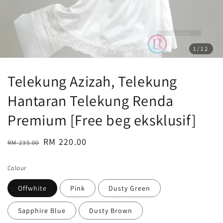
1
/12
Telekung Azizah, Telekung
Hantaran Telekung Renda
Premium [Free beg eksklusif]
Regular
Sale
RM 220.00
RM 235.00
Sold Out
price
price
Colour
Offwhite
Pink
Dusty Green
Sapphire Blue
Dusty Brown