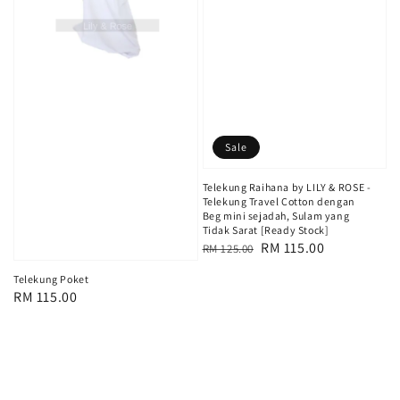
Sale
Telekung Raihana by LILY & ROSE -
Telekung Travel Cotton dengan
Beg mini sejadah, Sulam yang
Tidak Sarat [Ready Stock]
Regular
Sale
RM 115.00
RM 125.00
price
price
Telekung Poket
Regular
RM 115.00
price