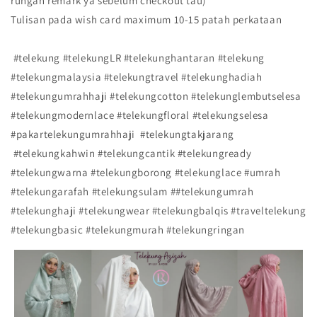
rungan remark ya sebelum checkout tau)
Tulisan pada wish card maximum 10-15 patah perkataan
#telekung #telekungLR #telekunghantaran #telekung
#telekungmalaysia #telekungtravel #telekunghadiah
#telekungumrahhaji #telekungcotton #telekunglembutselesa
#telekungmodernlace #telekungfloral #telekungselesa
#pakartelekungumrahhaji #telekungtakjarang
#telekungkahwin #telekungcantik #telekungready
#telekungwarna #telekungborong #telekunglace #umrah
#telekungarafah #telekungsulam ##telekungumrah
#telekunghaji #telekungwear #telekungbalqis #traveltelekung
#telekungbasic #telekungmurah #telekungringan