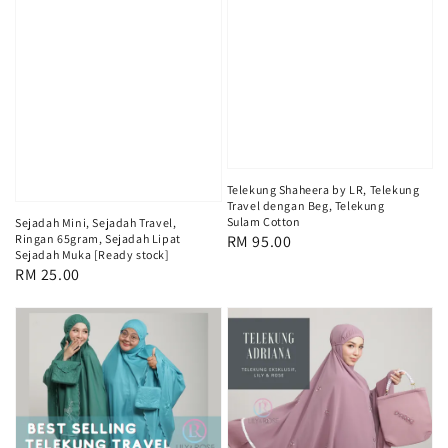
Telekung Shaheera by LR, Telekung
Travel dengan Beg, Telekung
Sulam Cotton
Sejadah Mini, Sejadah Travel,
Regular
RM 95.00
Ringan 65gram, Sejadah Lipat
Sejadah Muka [Ready stock]
price
Regular
RM 25.00
price