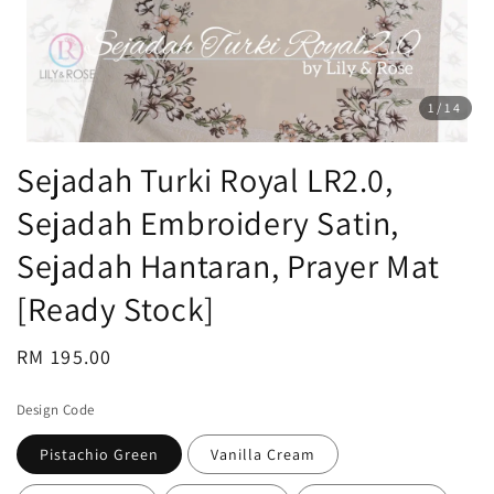
1
/14
Sejadah Turki Royal LR2.0,
Sejadah Embroidery Satin,
Sejadah Hantaran, Prayer Mat
[Ready Stock]
Regular
RM 195.00
Sold Out
price
Design Code
Pistachio Green
Vanilla Cream