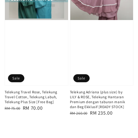
Sale
Sale
Telekung Travel Rose, Telekung
Telekung Adriana (plus size) by
Travel Cotton, Telekung Labuh,
LILY & ROSE, Telekung Hantaran
Telekung Plus Size [Free Bag]
Premium dengan taburan manik
dan Beg Ekklusif [READY STOCK]
Regular
Sale
RM 70.00
RM 75.00
Regular
Sale
RM 235.00
RM 260.00
price
price
price
price