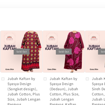
Sold Out
Sold Out
Sol
Jubah Kaftan by
Jubah Kaftan by
Jubah K
Syasya Design
Syasya Design
Syasya 
(Songket design),
(Dedaun), Jubah
Sireh D
Jubah Cotton, Plus
Cotton, Plus Size,
Cotton,
Size, Jubah Lengan
Jubah Lengan
Jubah 
Panjang
Panjang, Kaftan
Panjang