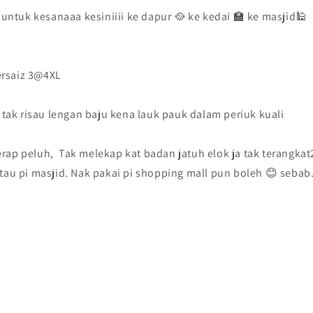
ntuk kesanaaa kesiniiii ke dapur 🥘 ke kedai 🏫 ke masjid🕌
ersaiz 3@4XL
tak risau lengan baju kena lauk pauk dalam periuk kuali
rap peluh, Tak melekap kat badan jatuh elok ja tak terangkat2
tau pi masjid. Nak pakai pi shopping mall pun boleh 😊 sebab..