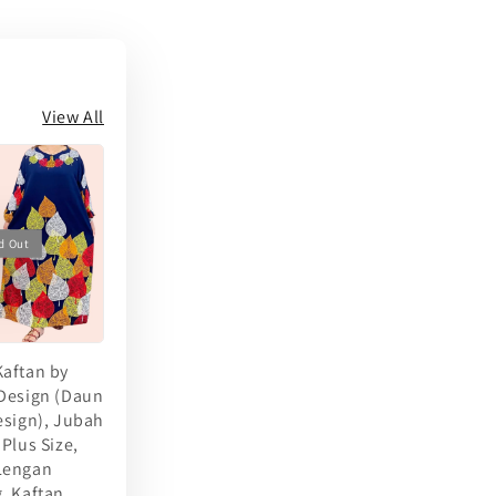
View All
d Out
aftan by
Design (Daun
esign), Jubah
 Plus Size,
Lengan
, Kaftan