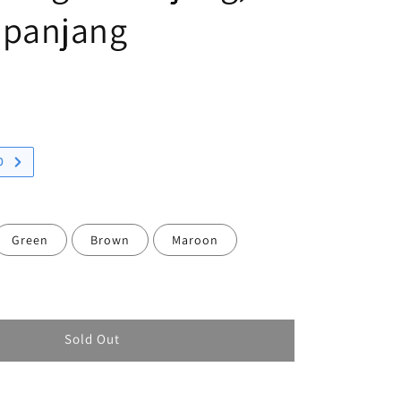
 panjang
d Out
0
Green
Brown
Maroon
Sold Out