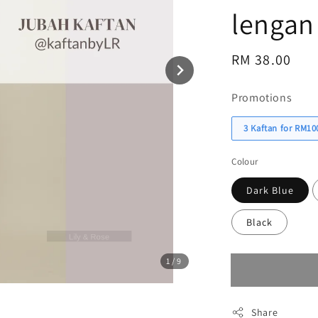
lengan
Regular
RM 38.00
Sol
price
Promotions
3 Kaftan for RM10
Colour
Dark Blue
Black
1
/9
Share