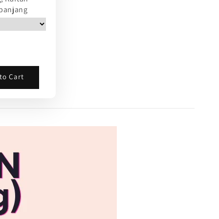
 panjang
to Cart