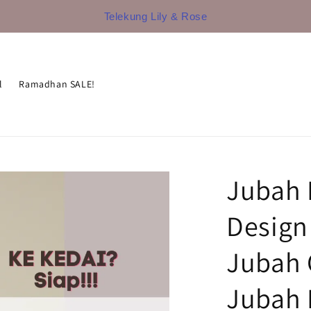
Telekung Lily & Rose
l
Ramadhan SALE!
Jubah 
Design
Jubah C
Jubah 