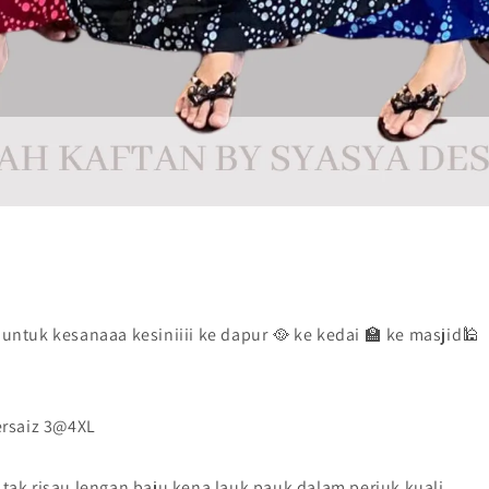
ntuk kesanaaa kesiniiii ke dapur 🥘 ke kedai 🏫 ke masjid🕌
ersaiz 3@4XL
tak risau lengan baju kena lauk pauk dalam periuk kuali