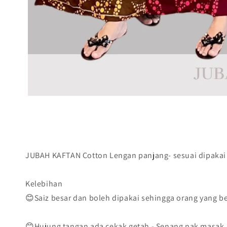
JUBAH KAFTAN Cotton Lengan panjang- sesuai dipakai u
Kelebihan
😊Saiz besar dan boleh dipakai sehingga orang yang b
😊Hujung tangan ada cekak getah - Senang nak masak, 