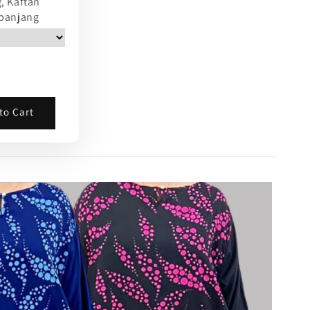
, Kaftan
 panjang
to Cart