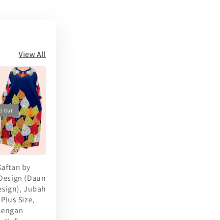
View All
d Out
aftan by
Design (Daun
esign), Jubah
 Plus Size,
Lengan