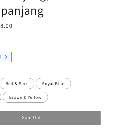
 panjang
8.00
Sold Out
e
0
Red & Pink
Royal Blue
Brown & Yellow
Sold Out