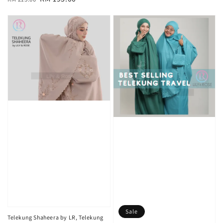
price
price
Sale
Telekung Shaheera by LR, Telekung