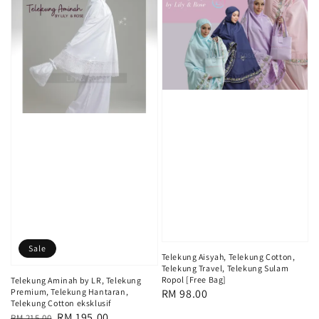
Sale
Telekung Aisyah, Telekung Cotton,
Telekung Travel, Telekung Sulam
Ropol [Free Bag]
Telekung Aminah by LR, Telekung
Regular
RM 98.00
Premium, Telekung Hantaran,
Telekung Cotton eksklusif
price
Regular
Sale
RM 195.00
RM 215.00