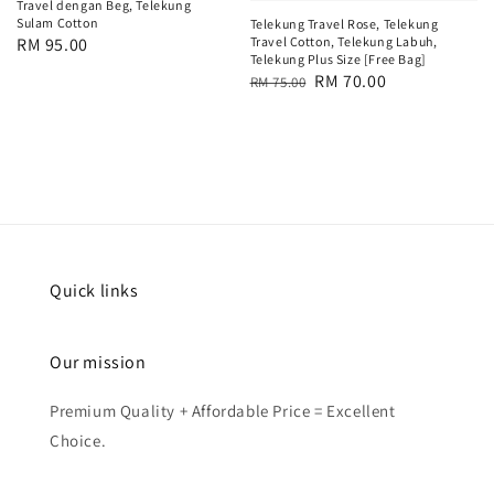
Travel dengan Beg, Telekung
Sulam Cotton
Telekung Travel Rose, Telekung
Regular
RM 95.00
Travel Cotton, Telekung Labuh,
Telekung Plus Size [Free Bag]
price
Regular
Sale
RM 70.00
RM 75.00
price
price
Quick links
Our mission
Premium Quality + Affordable Price = Excellent
Choice.