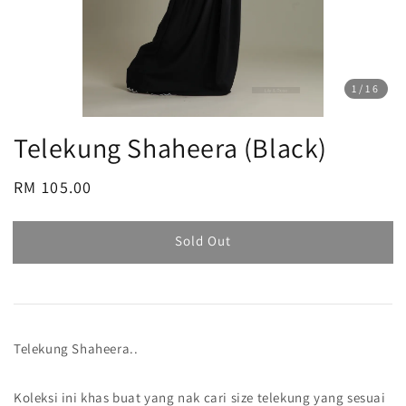
1
/16
Telekung Shaheera (Black)
Regular
RM 105.00
Sold Out
price
Sold Out
Telekung Shaheera..
Koleksi ini khas buat yang nak cari size telekung yang sesuai