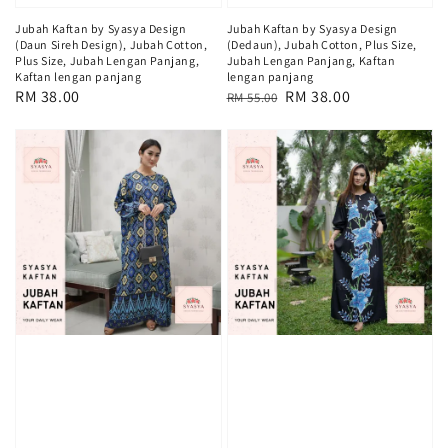
Jubah Kaftan by Syasya Design
Jubah Kaftan by Syasya Design
(Daun Sireh Design), Jubah Cotton,
(Dedaun), Jubah Cotton, Plus Size,
Plus Size, Jubah Lengan Panjang,
Jubah Lengan Panjang, Kaftan
Kaftan lengan panjang
lengan panjang
Regular
RM 38.00
Regular
Sale
RM 38.00
RM 55.00
price
price
price