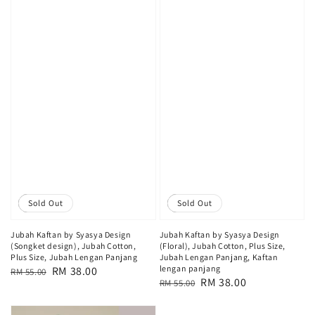
Sale
Sold Out
Sale
Sold Out
Jubah Kaftan by Syasya Design
Jubah Kaftan by Syasya Design
(Songket design), Jubah Cotton,
(Floral), Jubah Cotton, Plus Size,
Plus Size, Jubah Lengan Panjang
Jubah Lengan Panjang, Kaftan
lengan panjang
Regular
Sale
RM 38.00
RM 55.00
Regular
Sale
RM 38.00
RM 55.00
price
price
price
price