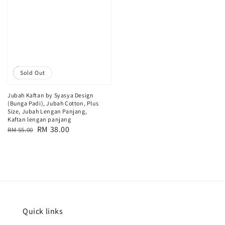
Sale
Sold Out
Jubah Kaftan by Syasya Design
(Bunga Padi), Jubah Cotton, Plus
Size, Jubah Lengan Panjang,
Kaftan lengan panjang
Regular
Sale
RM 38.00
RM 55.00
price
price
Quick links