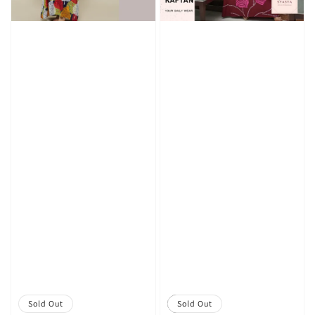
Sold Out
Sale
Sold Out